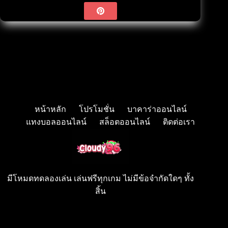
หน้าหลัก
โปรโมชั่น
บาคาร่าออนไลน์
แทงบอลออนไลน์
สล็อตออนไลน์
ติดต่อเรา
มีโหมดทดลองเล่น เล่นฟรีทุกเกม ไม่มีข้อจำกัดใดๆ ทั้ง
สิ้น